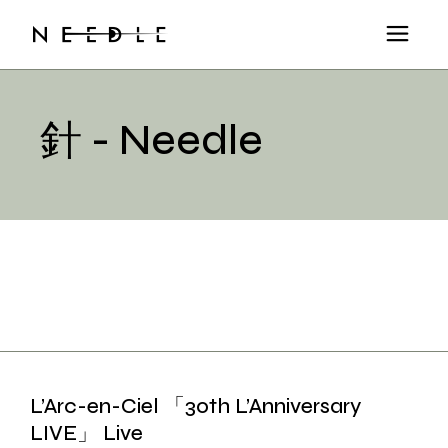
Skip
to
the
content
針 - Needle
L’Arc-en-Ciel 「30th L’Anniversary
LIVE」 Live